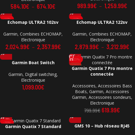
989.99
€
–
1,259.99
€
584.10
€
–
674.10
€
-10%
-10%
Echomap ULTRA2 102sv
Echomap ULTRA2 122sv
Garmin
,
Combines ECHOMAP
,
Garmin
,
Combines ECHOMAP
,
Electronique
Electronique
2,024.99
€
–
2,357.99
€
2,879.99
€
–
3,212.99
€
-23%
Garmin Boat Switch
NEW
Garmin Quatix 7 Pro montre
connectée
Garmin
,
Digital switching
,
Electronique
Accessoires
,
Accessoires Bass
1,099.00
€
Boats
,
Garmin
,
Accessoires
Garmin
,
Accessoires sondeurs
,
Electronique
619.99
€
799.99
€
-20%
GMS 10 – Hub réseau RJ45
Garmin Quatix 7 Standard
NEW