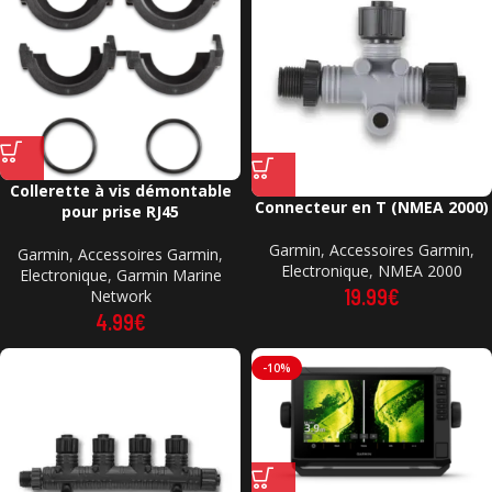
Collerette à vis démontable
Connecteur en T (NMEA 2000)
pour prise RJ45
Garmin
,
Accessoires Garmin
,
Garmin
,
Accessoires Garmin
,
Electronique
,
NMEA 2000
Electronique
,
Garmin Marine
19.99
€
Network
4.99
€
-10%