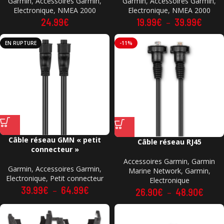
Garmin
,
Accessoires Garmin
,
Garmin
,
Accessoires Garmin
,
Electronique
,
NMEA 2000
Electronique
,
NMEA 2000
24.99
€
19.99
€
–
39.99
€
EN RUPTURE
-11%
Câble réseau GMN « petit
Câble réseau RJ45
connecteur »
Accessoires Garmin
,
Garmin
Garmin
,
Accessoires Garmin
,
Marine Network
,
Garmin
,
Electronique
,
Petit connecteur
Electronique
39.99
€
–
64.99
€
26.90
€
–
48.90
€