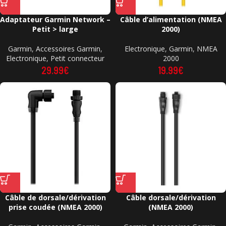
Adaptateur Garmin Network –
Câble d’alimentation (NMEA
Petit > large
2000)
Garmin
,
Accessoires Garmin
,
Electronique
,
Garmin
,
NMEA
Electronique
,
Petit connecteur
2000
29.99
€
19.99
€
Câble de dorsale/dérivation
Câble dorsale/dérivation
prise coudée (NMEA 2000)
(NMEA 2000)