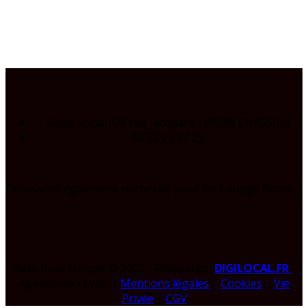
Siège Social : 26 rue Jacquard - 69680 CHASSIEU
04 72 21 27 25
Découvrez également notre site pour les Lounge Boats :
Bass Boat Europe © 2022 - Réalisation
DIGILOCAL.FR
-
Agence web Lyon |
Mentions légales
|
Cookies
|
Vie
Privée
|
CGV