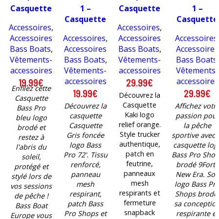
Casquette
1 –
Casquette
1 –
Bass Pro
Casquette
Kaki logo
Casquette
Accessoires
,
Accessoires
,
bleu logo
Gris
relief
logo Bass
Accessoires
Accessoires
,
Accessoires
Accessoires
brodé –
foncée
orange –
Pro Shops
Bass Boats
,
Accessoires
Bass Boats
,
Accessoires
stock
logo Bass
stock
brodé 9Fort
Vêtements-
Bass Boats
,
Vêtements-
Bass Boats
,
limité
Pro 72′ –
limité
New Era –
accessoires
Vêtements-
accessoires
Vêtements-
stock
stock limit
accessoires
accessoires
19.99
€
29.99
€
limité
Enfilez cette
19.99
€
29.99
€
Découvrez la
Casquette
Casquette
Découvrez la
Affichez votr
Bass Pro
Kaki logo
casquette
passion pou
bleu logo
relief orange.
Casquette
la pêche
brodé et
Style trucker
Gris foncée
sportive avec 
restez à
authentique,
logo Bass
casquette log
l'abris du
patch en
Pro 72'. Tissu
Bass Pro Sho
soleil,
feutrine,
renforcé,
brodé 9Forty
protégé et
panneaux
panneau
New Era. So
stylé lors de
mesh
mesh
logo Bass Pr
vos sessions
respirants et
respirant,
Shops brodé
de pêche !
fermeture
patch Bass
sa conceptio
Bass Boat
snapback
Pro Shops et
respirante et
Europe vous