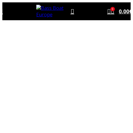
0
0.00
€
BASS BOAT
MOTEURS