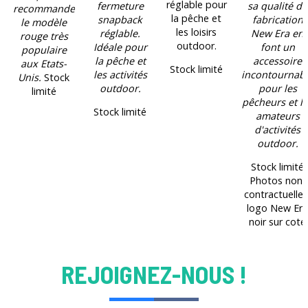
réglable pour
fermeture
sa qualité de
recommande
la pêche et
snapback
fabrication
le modèle
les loisirs
réglable.
New Era en
rouge très
outdoor.
Idéale pour
font un
populaire
la pêche et
accessoire
aux Etats-
Stock limité
les activités
incontournab
Unis.
Stock
outdoor.
pour les
limité
pêcheurs et l
Stock limité
amateurs
d'activités
outdoor.
Stock limité
Photos non-
contractuelles
logo New Era
noir sur coté
REJOIGNEZ-NOUS !