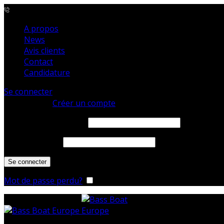
04 72 49 79 01
A propos
News
Avis clients
Contact
Candidature
Se connecter
Se connecter
Créer un compte
Identifiant ou e-mail
*
Mot de passe
*
Se connecter
Mot de passe perdu?
Se souvenir de moi