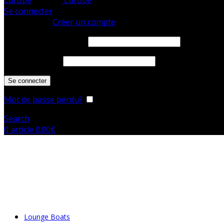
Se connecter
Se connecter
Créer un compte
Identifiant ou e-mail
*
Mot de passe
*
Se connecter
Mot de passe perdu?
Se souvenir de moi
Search
0
article
0.00
€
MAKO
Lounge Boats