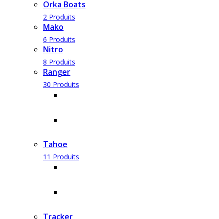
Orka Boats
2 Produits
Mako
6 Produits
Nitro
8 Produits
Ranger
30 Produits
Aluminium
17 Produits
Fibre
13 Produits
Tahoe
11 Produits
Deck Boats
3 Produits
Sport Boats
8 Produits
Tracker