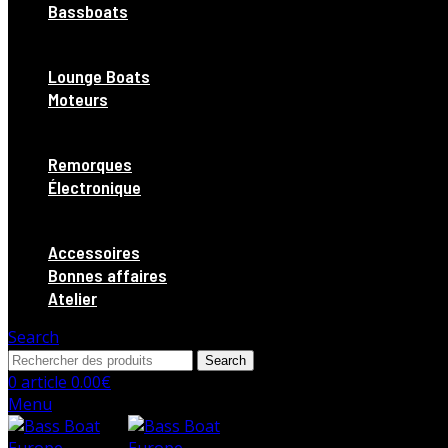
Bassboats
Lounge Boats
Moteurs
Remorques
Électronique
Accessoires
Bonnes affaires
Atelier
Search
Search
0
article
0.00
€
Menu