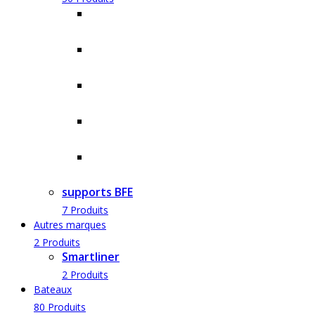
Accessoires moteur thermique
6 Produits
Accessoires moteurs électriques
13 Produits
Accessoires sondeurs
28 Produits
Moteurs électriques Minnkota
9 Produits
Moteurs électriques Motorguide
6 Produits
supports BFE
7 Produits
Autres marques
2 Produits
Smartliner
2 Produits
Bateaux
80 Produits