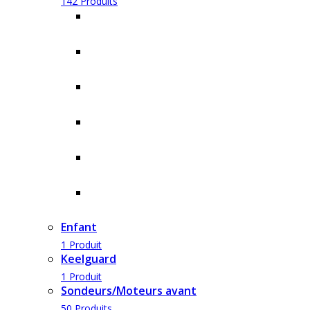
142 Produits
Entretien
4 Produits
L'électricité
13 Produits
Les chargeurs
5 Produits
Les pompes et le vivier
19 Produits
Moquette marine
1 Produit
Rangements et aménagement
46 Produits
Enfant
1 Produit
Keelguard
1 Produit
Sondeurs/Moteurs avant
50 Produits