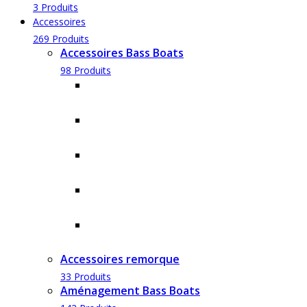
3 Produits
Accessoires
269 Produits
Accessoires Bass Boats
98 Produits
Hydrofoils STING RAY
1 Produit
L'ancrage
1 Produit
La sécurité
18 Produits
Les accessoires performances
14 Produits
Vêtements-accessoires
19 Produits
Accessoires remorque
33 Produits
Aménagement Bass Boats