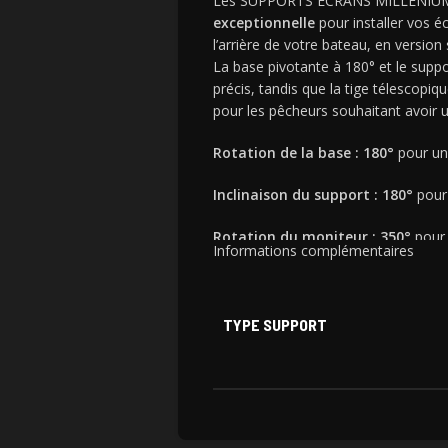
Les SUPPORTS ECRANS MILLENIUM
exceptionnelle
pour installer vos é
l’arrière de votre bateau, en version
La base pivotante à 180° et le suppo
précis, tandis que la tige télescopiq
pour les pêcheurs souhaitant avoir un
Rotation de la base : 180°
pour un
Inclinaison du support : 180°
pour 
Rotation du moniteur : 350°
pour 
Informations complémentaires
Hauteur télescopique ajustable
en
Plaque de fixation universelle
comp
TYPE SUPPORT
marché
Construction en aluminium anod
marine durable