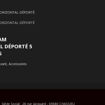
Avantages
Robustesse
: Construction en alumi
durabilité maximale.
Flexibilité
: Hauteur ajustable et mul
positionnement optimal des écrans.
Compatibilité
: Plaque de fixation 
AM
du marché.
L DÉPORTÉ 5
S
FAQ
vant
,
Accessoires
1. Ce support est-il compatible a
Oui, il est conçu pour s’adapter à la
compatibles.
2. Puis-je installer deux écrans d
Oui, la plaque de fixation universell
marché, y compris les modèles de 1
Siège Social : 26 rue Jacquard - 69680 CHASSIEU
3. Le support est-il résistant aux