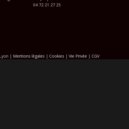
04 72 21 27 25
Oui, il est fabriqué en aluminium ano
une résistance optimale aux conditi
 Lyon |
Mentions légales
|
Cookies
|
Vie Privée
|
CGV