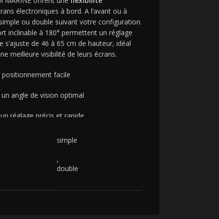
 MARINE offrent une
flexibilité
crans électroniques à bord. A l’avant ou à
 simple ou double suivant votre configuration.
rt inclinable à 180° permettent un réglage
ue s’ajuste de 46 à 65 cm de hauteur, idéal
e meilleure visibilité de leurs écrans.
 positionnement facile
un angle de vision optimal
un réglage précis et rapide
tre 46 et 65 cm
simple
atible avec la plupart des sondeurs du
,
double
isé
avec visserie inox pour une résistance