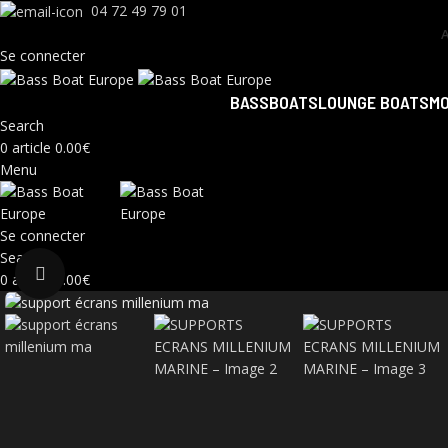
04 72 49 79 01
Se connecter
BASSBOATS
LOUNGE BOATS
M
Search
0
article
0.00
€
Menu
Se connecter
Search
Click to enlarge
0
article
0.00
€