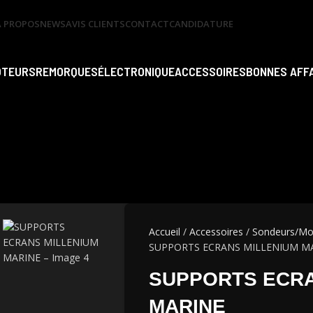
A PROPOS
NEWS
AVIS CLIENTS
CONTACT
CANDIDATURE
OTEURS
REMORQUES
ÉLECTRONIQUE
ACCESSOIRES
BONNES AFF
Accueil
Accessoires
Sondeurs/Mo
SUPPORTS ECRANS MILLENIUM M
SUPPORTS ECRA
MARINE