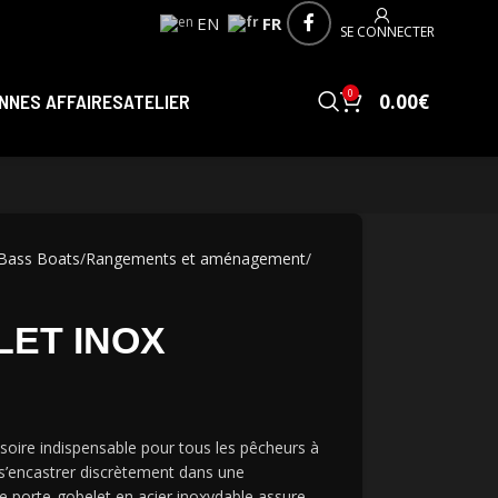
EN
FR
SE CONNECTER
0
NNES AFFAIRES
ATELIER
0.00
€
Bass Boats
Rangements et aménagement
ET INOX
soire indispensable pour tous les pêcheurs à
s’encastrer discrètement dans une
e porte-gobelet en acier inoxydable assure