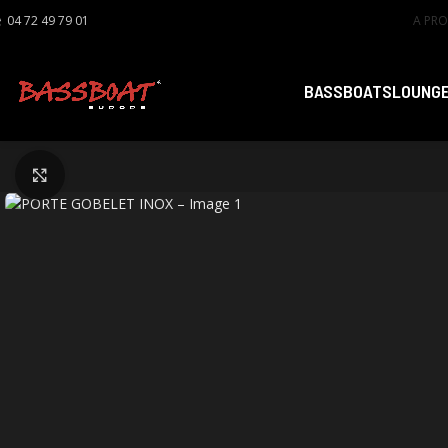
04 72 49 79 01
A PR
BASSBOATS
LOUNGE
Click to enlarge