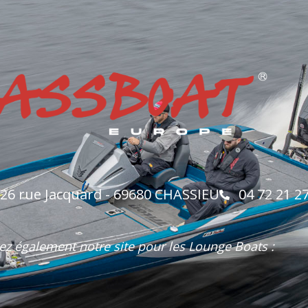
: 26 rue Jacquard - 69680 CHASSIEU
04 72 21 2
z également notre site pour les Lounge Boats :