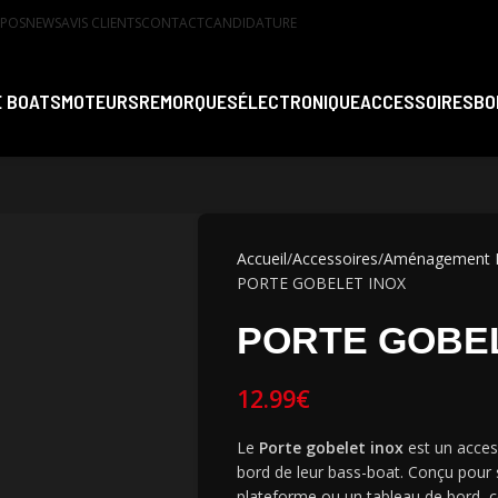
OPOS
NEWS
AVIS CLIENTS
CONTACT
CANDIDATURE
 BOATS
MOTEURS
REMORQUES
ÉLECTRONIQUE
ACCESSOIRES
BO
Accueil
Accessoires
Aménagement 
PORTE GOBELET INOX
PORTE GOBEL
12.99
€
Le
Porte gobelet inox
est un acces
bord de leur bass-boat. Conçu pour 
plateforme ou un tableau de bord, c