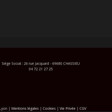
Siège Social : 26 rue Jacquard - 69680 CHASSIEU
04 72 21 27 25
 Lyon |
Mentions légales
|
Cookies
|
Vie Privée
|
CGV