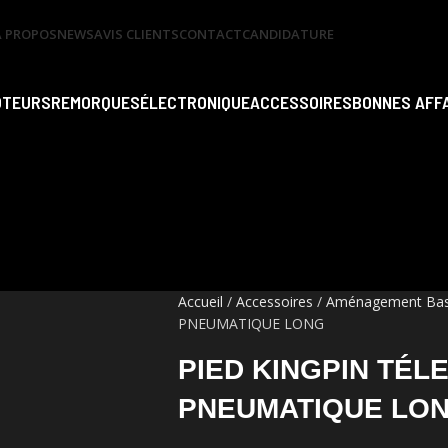
A PROPOS
NEWS
AVIS CLIENTS
CONTACT
CANDIDATURE
OTEURS
REMORQUES
ÉLECTRONIQUE
ACCESSOIRES
BONNES AFF
Accueil
Accessoires
Aménagement Ba
PNEUMATIQUE LONG
PIED KINGPIN TÉL
PNEUMATIQUE LO