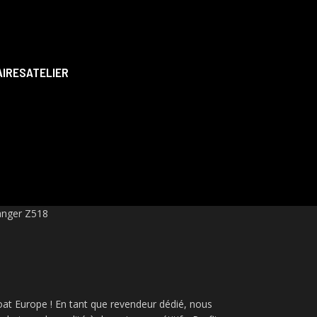
AIRES
ATELIER
anger Z518
oat Europe ! En tant que revendeur dédié, nous