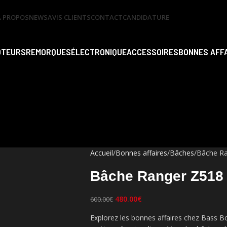
A PROPOS
NEWS
AVIS CLIENTS
CONTACT
CANDIDATURE
OTEURS
REMORQUES
ÉLECTRONIQUE
ACCESSOIRES
BONNES AFF
Accueil
Bonnes affaires
Bâches
Bâche R
Bâche Ranger Z518
480.00
€
600.00
€
Explorez les bonnes affaires chez Bass B