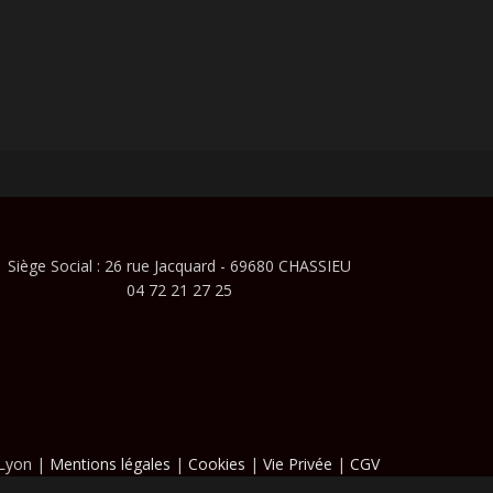
Siège Social : 26 rue Jacquard - 69680 CHASSIEU
04 72 21 27 25
 Lyon |
Mentions légales
|
Cookies
|
Vie Privée
|
CGV