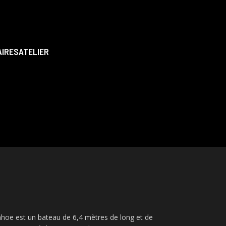
AIRES
ATELIER
hoe est un bateau de 6,4 mètres de long et de