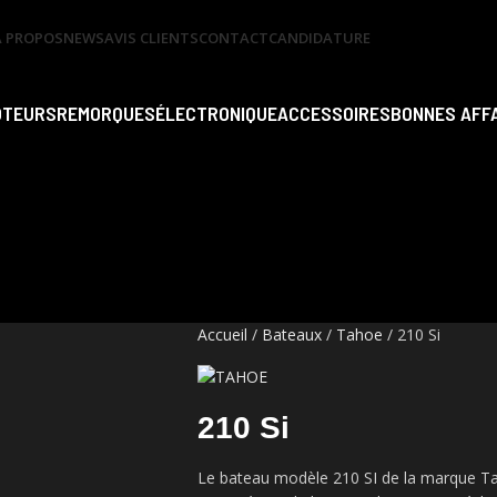
A PROPOS
NEWS
AVIS CLIENTS
CONTACT
CANDIDATURE
OTEURS
REMORQUES
ÉLECTRONIQUE
ACCESSOIRES
BONNES AFF
Accueil
Bateaux
Tahoe
210 Si
210 Si
Le bateau modèle 210 SI de la marque Ta