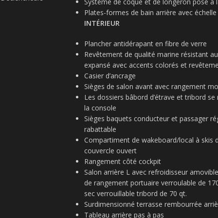
Système de coque et de longeron posé à la 
Plates-formes de bain arrière avec échel
INTÉRIEUR
Plancher antidérapant en fibre de verre
Revêtement de qualité marine résistant au
expansé avec accents colorés et revêtemen
Casier d’ancrage
Sièges de salon avant avec rangement mo
Les dossiers bâbord d’étrave et tribord s
la console
Sièges baquets conducteur et passager régl
rabattable
Compartiment de wakeboard/local à skis d
couvercle ouvert
Rangement côté cockpit
Salon arrière L avec refroidisseur amovib
de rangement portuaire verroulable de 170
sec verrouillable tribord de 70 qt.
Surdimensionné terrasse rembourrée arrièr
Tableau arrière pas à pas