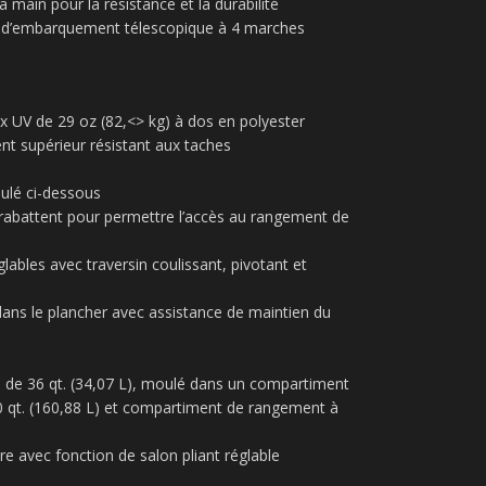
main pour la résistance et la durabilité
le d’embarquement télescopique à 4 marches
x UV de 29 oz (82,<> kg) à dos en polyester
t supérieur résistant aux taches
ulé ci-dessous
e rabattent pour permettre l’accès au rangement de
ables avec traversin coulissant, pivotant et
ans le plancher avec assistance de maintien du
le de 36 qt. (34,07 L), moulé dans un compartiment
 qt. (160,88 L) et compartiment de
rangement à
e avec fonction de salon pliant réglable